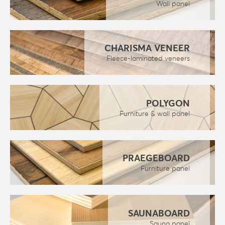
Wall panel
CHARISMA VENEER
Fleece-laminated veneers
POLYGON
Furniture & wall panel
PRAEGEBOARD
Furniture panel
SAUNABOARD
Sauna panel