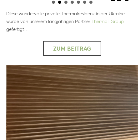
Diese wundervolle private Thermalresidenz in der Ukraine
wurde von unserem langjährigen Partner
Thermall Group
gefertigt…
ZUM BEITRAG