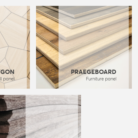
YGON
PRAEGEBOARD
ll panel
Furniture panel