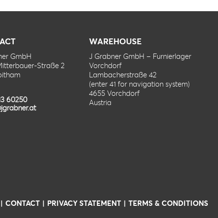
ACT
WAREHOUSE
bner GmbH
J Grabner GmbH – Furnierlager
Mitterbauer-Straße 2
Vorchdorf
oitham
Lambacherstraße 42
(enter 41 for navigation system)
4655 Vorchdorf
13 60250
Austria
jgrabner.at
CONTACT
PRIVACY STATEMENT
TERMS & CONDITIONS