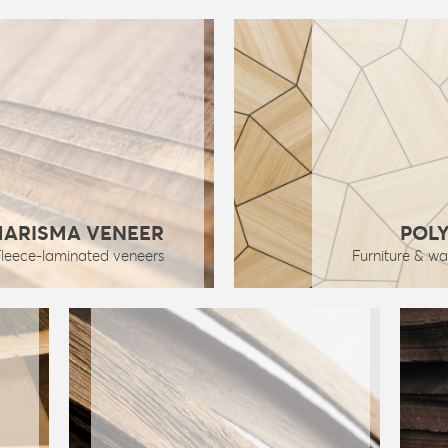
HARISMA VENEER
POL
Fleece-laminated veneers
Furniture & wa