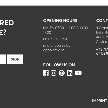
IRED
OPENING HOURS
CONT
Mo-Th: 07:30 - 12:00 & 13:00 -
J Gra
E?
17:00
Peter-
4661 R
Fr: 07:30 - 12:00
Austria
and of course by
+43 76
appointment
office@
FOLLOW US ON
IMPRINT