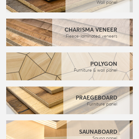
Wall panel
CHARISMA VENEER
Fleece-laminated veneers
POLYGON
Furniture & wall panel
PRAEGEBOARD
Furniture panel
SAUNABOARD
Sauna panel