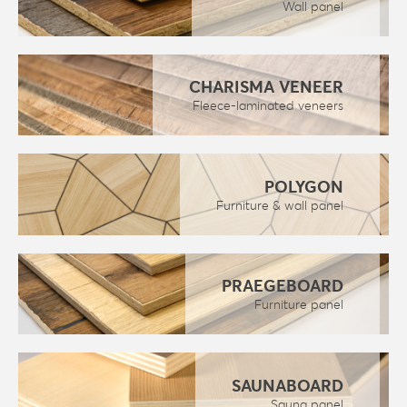
Wall panel
CHARISMA VENEER
Fleece-laminated veneers
POLYGON
Furniture & wall panel
PRAEGEBOARD
Furniture panel
SAUNABOARD
Sauna panel