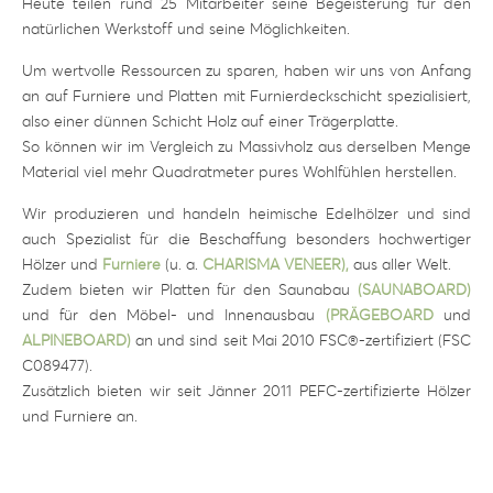
Heute teilen rund 25 Mitarbeiter seine Begeisterung für den
natürlichen Werkstoff und seine Möglichkeiten.
Um wertvolle Ressourcen zu sparen, haben wir uns von Anfang
an auf Furniere und Platten mit Furnierdeckschicht spezialisiert,
also einer dünnen Schicht Holz auf einer Trägerplatte.
So können wir im Vergleich zu Massivholz aus derselben Menge
Material viel mehr Quadratmeter pures Wohlfühlen herstellen.
Wir produzieren und handeln heimische Edelhölzer und sind
auch Spezialist für die Beschaffung besonders hochwertiger
Hölzer und
Furniere
(u. a.
CHARISMA VENEER),
aus aller Welt.
Zudem bieten wir Platten für den Saunabau
(SAUNABOARD)
und für den Möbel- und Innenausbau
(
PRÄGEBOARD
und
ALPINEBOARD)
an und sind seit Mai 2010 FSC®-zertifiziert (FSC
C089477).
Zusätzlich bieten wir seit Jänner 2011 PEFC-zertifizierte Hölzer
und Furniere an.