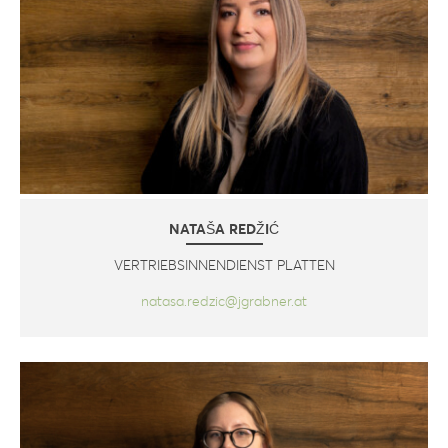
NATAŠA REDŽIĆ
VERTRIEBSINNENDIENST PLATTEN
natasa.redzic@jgrabner.at