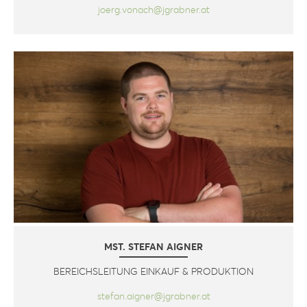
joerg.vonach@jgrabner.at
MST. STEFAN AIGNER
BEREICHSLEITUNG EINKAUF & PRODUKTION
stefan.aigner@jgrabner.at