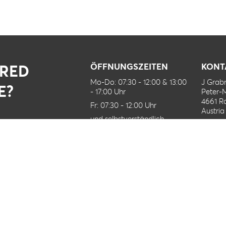
IRED
ÖFFNUNGSZEITEN
KONT
Mo-Do: 07:30 - 12:00 & 13:00
J Gra
E?
- 17:00 Uhr
Peter-
4661 R
Fr: 07:30 - 12:00 Uhr
Austria
und selbstverständlich
+43 76
nach Vereinbarung
office@
FOLLOW US ON