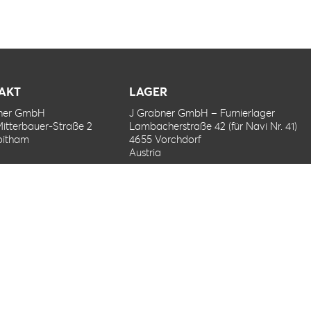
AKT
LAGER
bner GmbH
J Grabner GmbH – Furnierlager
Mitterbauer-Straße 2
Lambacherstraße 42 (für Navi Nr. 41)
oitham
4655 Vorchdorf
Austria
13 60250
jgrabner.at