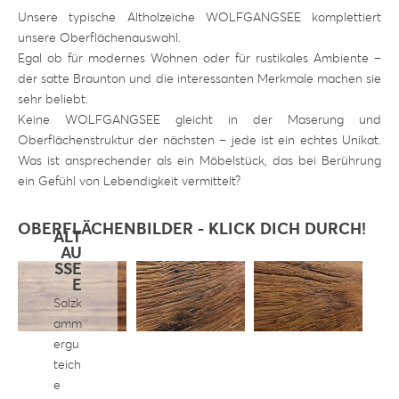
Unsere typische Altholzeiche WOLFGANGSEE komplettiert
unsere Oberflächenauswahl.
Egal ob für modernes Wohnen oder für rustikales Ambiente –
der satte Braunton und die interessanten Merkmale machen sie
sehr beliebt.
Keine WOLFGANGSEE gleicht in der Maserung und
Oberflächenstruktur der nächsten – jede ist ein echtes Unikat.
Was ist ansprechender als ein Möbelstück, das bei Berührung
ein Gefühl von Lebendigkeit vermittelt?
OBERFLÄCHENBILDER - KLICK DICH DURCH!
ALT
AU
SSE
E
Salzk
amm
ergu
teich
e