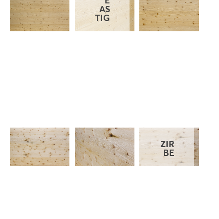
AS
TIG
ZIR
BE