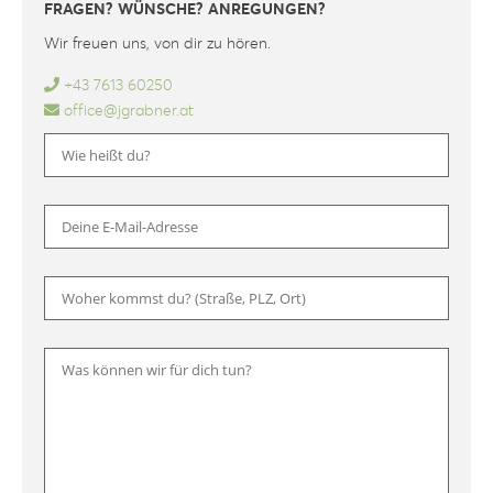
FRAGEN? WÜNSCHE? ANREGUNGEN?
Wir freuen uns, von dir zu hören.
+43 7613 60250
office@jgrabner.at
Bitte l