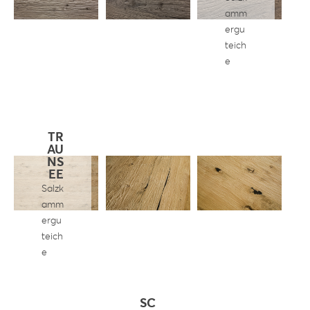
amm
ergu
teich
e
TR
AU
NS
EE
Salzk
amm
ergu
teich
e
SC