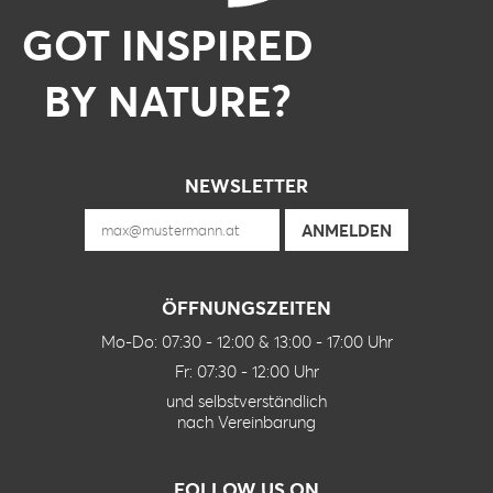
PRÜFBERICHT AKUSTIK LOCHUNG
GOT INSPIRED
PRÜFBERICHT - KEINE AKUSTISCHE
BEARBEITUNG
BY NATURE?
KLASSIFIZIERUNGSBERICHT ZUM
BRANDVERHALTEN
NEWSLETTER
ÖFFNUNGSZEITEN
Mo-Do: 07:30 - 12:00 & 13:00 - 17:00 Uhr
Fr: 07:30 - 12:00 Uhr
und selbstverständlich
nach Vereinbarung
FOLLOW US ON