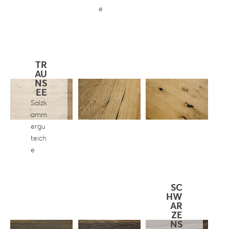
e
TR
AU
NS
EE
Salzk
amm
ergu
teich
e
SC
HW
AR
ZE
NS