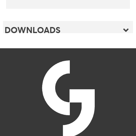
DOWNLOADS
FOLDER
FLYER
FOLDER PRÄGEBOARD
PRODUKTVERZEICHNIS
FLYER RILLENPRÄGUNGEN
TECHNISCHE INFOS
PRODUKTVERZEICHNIS
DATENBLÄTTER ALPINEBOARD
PRÜFBERICHT AKUSTIK
SCHLITZUNG