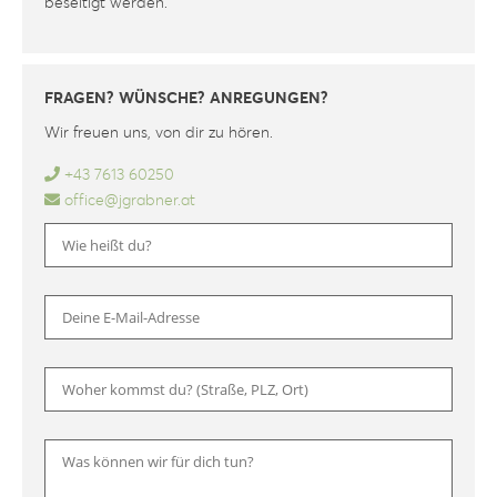
beseitigt werden.
FRAGEN? WÜNSCHE? ANREGUNGEN?
Wir freuen uns, von dir zu hören.
+43 7613 60250
office@jgrabner.at
Bitte 