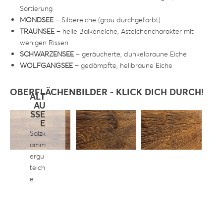
Sortierung
MONDSEE
– Silbereiche (grau durchgefärbt)
TRAUNSEE
– helle Balkeneiche, Asteichencharakter mit
wenigen Rissen
SCHWARZENSEE
– geräucherte, dunkelbraune Eiche
WOLFGANGSEE
– gedämpfte, hellbraune Eiche
OBERFLÄCHENBILDER - KLICK DICH DURCH!
ALT
AU
SSE
E
Salzk
amm
ergu
teich
e