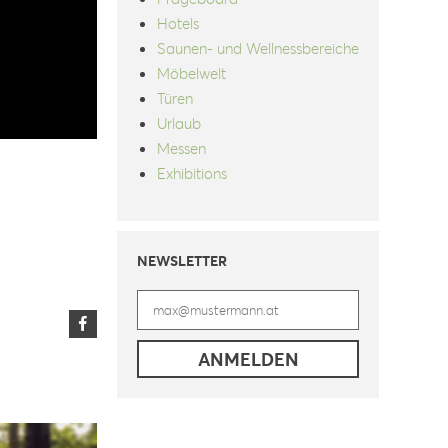
Hotels
Saunen- und Wellnessbereiche
Möbelwelt
Türen
Urlaub
Messen
Exhibitions
NEWSLETTER