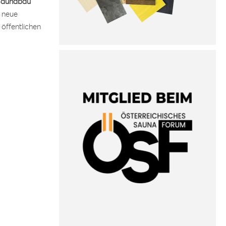
 Saunabau
 neue
 öffentlichen