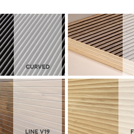
CURVED
LINE V19