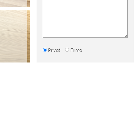
Privat
Firma
LECT
Ich habe die
Datenschutzbestimmungen
gelesen
und erkläre mich damit einverstanden.
TONE