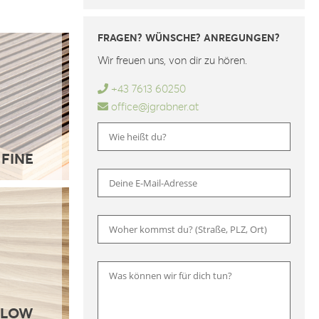
FRAGEN? WÜNSCHE? ANREGUNGEN?
Wir freuen uns, von dir zu hören.
+43 7613 60250
office@jgrabner.at
FINE
Bitte 
FLOW