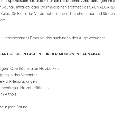
halb
Spezialsperrholzplatten für die besonderen Anforderungen im
für Sauna-, Infrarot- oder Wärmekabinen eröffnet das SAUNABOARD
 Selbst für Bio- oder Verdampfersaunen ist es einsetzbar und für den
ert.
s zu verarbeitendes Produkt, das auch noch das Auge verwöhnt –
ZIGARTIGE OBERFLÄCHEN FÜR DEN MODERNEN SAUNABAU:
ägten Oberfläche alter Holzbalken
ägung in drei Varianten
en- & Rillenprägungen
ie schönsten Holzoberflächen
m Altholz
sse in jede Sauna