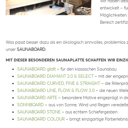
Wir haben des
entwickelt – 
Möglichkeiten.
Bereich zertifizi
Was passt besser dazu als ein ökologisch sinnvolles, problemlo
unser
SAUNABOARD.
MIT DIESER BESONDEREN SAUNAPLATTE SCHAFFEN WIR EIN
SAUNABOARD glatt
– für den klassischen Saunabau
SAUNABOARD
DIAMANT 2.0 & SELECT
– mit der eingepr
SAUNABOARD CURVED, FINE & STRAIGHT
– die Rillenpr
SAUNABOARD LINE, FLOW & FLOW 2.0
– die neuen Well
SAUNABOARD ARTE
– besondere Motive eingeprägt in d
SONNBOARD
– aus von Sonne, Wind und Regen veredelte
SAUNABOARD STONE
– aus echtem Schiefergestein
SAUNABOARD COLOUR
– bringt einzigartige Farberlebni