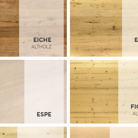
EICHE
E
ALTHOLZ
FI
ESPE
A