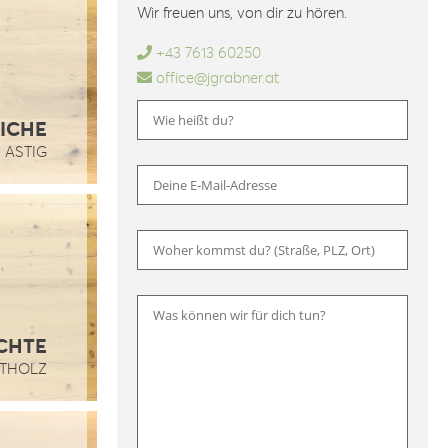
Wir freuen uns, von dir zu hören.
+43 7613 60250
office@jgrabner.at
ICHE
ASTIG
Bitte 
CHTE
LTHOLZ