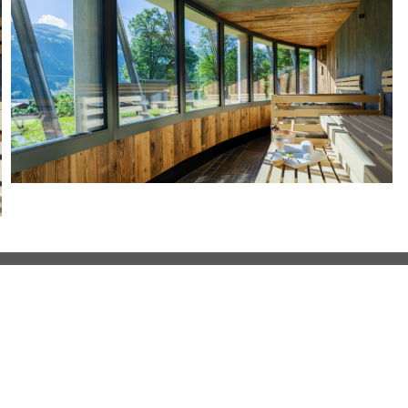
RAGEN? WÜNSCHE? ANREGUNGE
WIR FREUEN UNS, VON DIR ZU HÖREN.