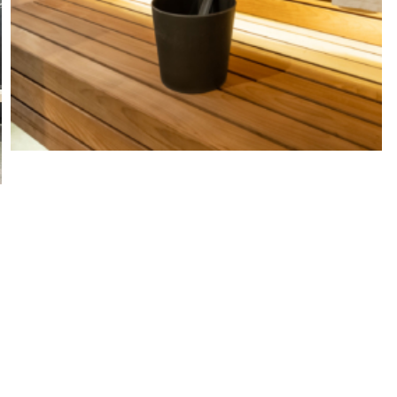
RAGEN? WÜNSCHE? ANREGUNGE
WIR FREUEN UNS, VON DIR ZU HÖREN.