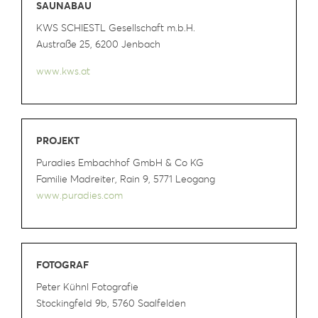
SAUNABAU
KWS SCHIESTL Gesellschaft m.b.H.
Austraße 25, 6200 Jenbach
www.kws.at
PROJEKT
Puradies Embachhof GmbH & Co KG
Familie Madreiter, Rain 9, 5771 Leogang
www.puradies.com
FOTOGRAF
Peter Kühnl Fotografie
Stockingfeld 9b, 5760 Saalfelden