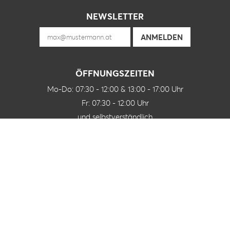
NEWSLETTER
ÖFFNUNGSZEITEN
Mo-Do: 07:30 - 12:00 & 13:00 - 17:00 Uhr
Fr: 07:30 - 12:00 Uhr
und selbstverständlich
nach Vereinbarung
FOLLOW US ON
KONTAKT
J Grabner GmbH
Peter-Mitterbauer-Straße 2
4661 Roitham