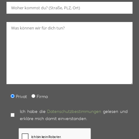
Bi
Privat
Firma
Ich habe die
Datenschutzbestimmungen
gelesen und
erkläre mich damit einverstanden.