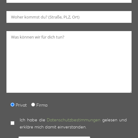
Bi
Privat
Firma
Ich habe die
Datenschutzbestimmungen
gelesen und
erkläre mich damit einverstanden.