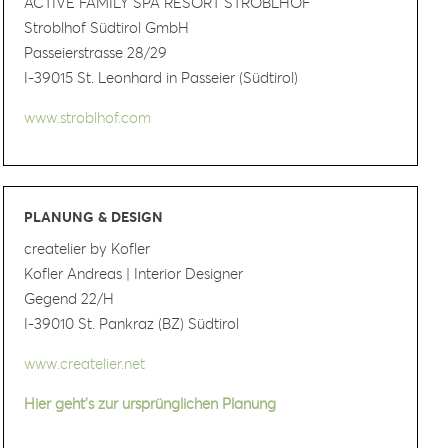
ACTIVE FAMILY SPA RESORT STROBLHOF
Stroblhof Südtirol GmbH
Passeierstrasse 28/29
I-39015 St. Leonhard in Passeier (Südtirol)
www.stroblhof.com
PLANUNG & DESIGN
createlier by Kofler
Kofler Andreas | Interior Designer
Gegend 22/H
I-39010 St. Pankraz (BZ) Südtirol
www.createlier.net
Hier geht’s zur ursprünglichen Planung