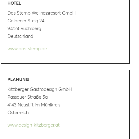
HOTEL
Das Stemp Wellnessresort GmbH
Goldener Steig 24
94124 Büchlberg
Deutschland
www.das-stemp.de
PLANUNG
Kitzberger Gastrodesign GmbH
Passauer Straße 5a
4143 Neustift im Mühlkreis
Österreich
www.design-kitzberger.at