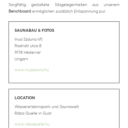
Sorgfältig gestaltete Sitzgelegenheiten aus unserem
Benchboard
ermöglichen zusätzlich Entspannung pur.
SAUNABAU & FOTOS
Inua Szauna kft
Radnóti utca 8
9178 Hédervár
Ungarn
www.inuasauna.hu
LOCATION
Wassererlebnispark und Saunawelt
Rába Quelle in Györ
www.rabaquelle.hu