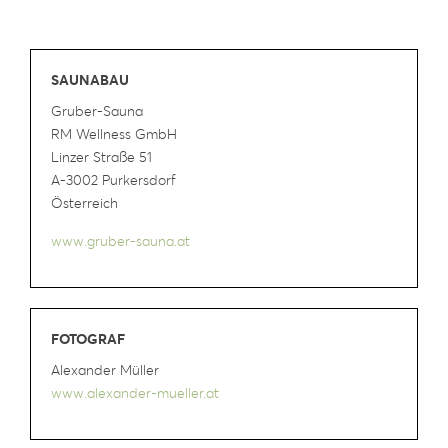
SAUNABAU
Gruber-Sauna
RM Wellness GmbH
Linzer Straße 51
A-3002 Purkersdorf
Österreich
www.gruber-sauna.at
FOTOGRAF
Alexander Müller
www.alexander-mueller.at