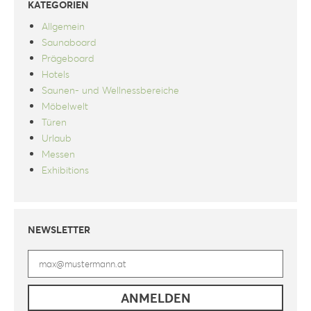
KATEGORIEN
Allgemein
Saunaboard
Prägeboard
Hotels
Saunen- und Wellnessbereiche
Möbelwelt
Türen
Urlaub
Messen
Exhibitions
NEWSLETTER