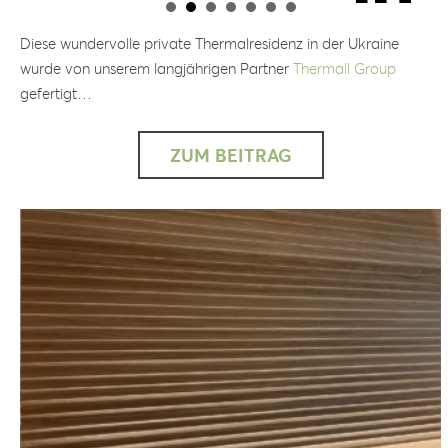
Diese wundervolle private Thermalresidenz in der Ukraine
wurde von unserem langjährigen Partner
Thermall Group
gefertigt…
ZUM BEITRAG