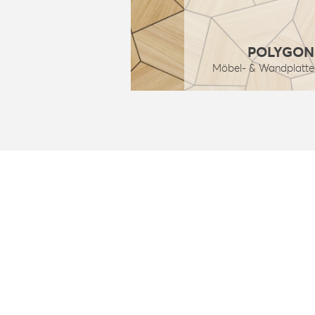
POLYGON
Möbel- & Wandplatte