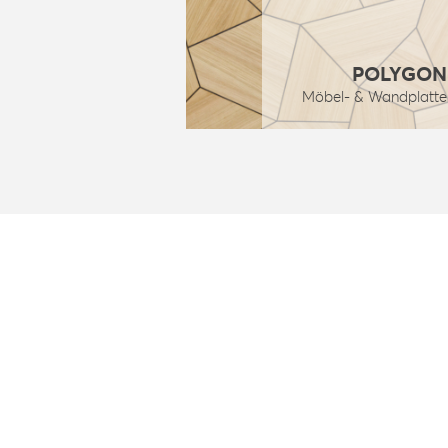
POLYGON
Möbel- & Wandplatte