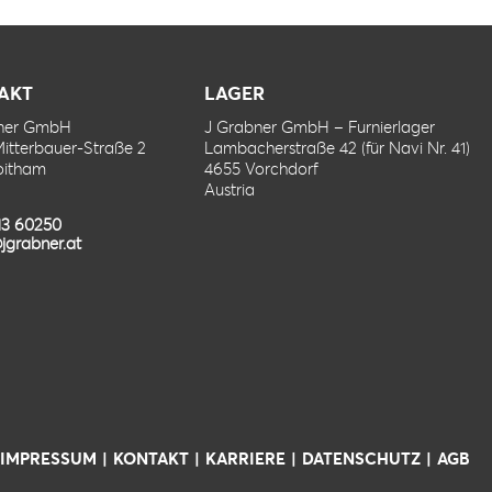
AKT
LAGER
bner GmbH
J Grabner GmbH – Furnierlager
Mitterbauer-Straße 2
Lambacherstraße 42 (für Navi Nr. 41)
oitham
4655 Vorchdorf
Austria
13 60250
jgrabner.at
IMPRESSUM
KONTAKT
KARRIERE
DATENSCHUTZ
AGB