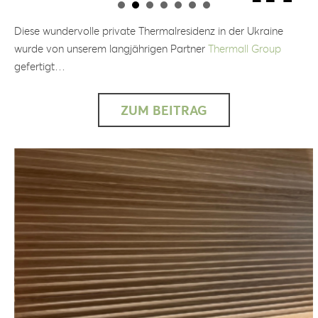
Diese wundervolle private Thermalresidenz in der Ukraine
wurde von unserem langjährigen Partner
Thermall Group
gefertigt…
ZUM BEITRAG