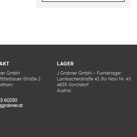
AKT
LAGER
bner GmbH
J Grabner GmbH – Furnierlager
Mitterbauer-Straße 2
Lambacherstraße 42 (für Navi Nr. 41)
oitham
4655 Vorchdorf
Austria
13 60250
jgrabner.at