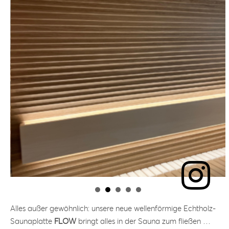
Alles außer gewöhnlich: unsere neue wellenförmige Echtholz-
Saunaplatte
FLOW
bringt alles in der Sauna zum fließen …