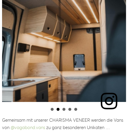
Gemeinsam mit unserer CHARISMA VENEER werden die Vans
von
@vagabond.vans
zu ganz besonderen Unikaten …