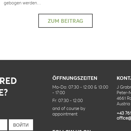
gebogen werden…
ZUM BEITRAG
IRED
ÖFFNUNGSZEITEN
KONT
Mo-Do: 07:30 - 12:00 & 13:00
J Gra
E?
- 17:00
Peter-
4661 R
Fr: 07:30 - 12:00
Austria
and of course by
+43 76
appointment
office@