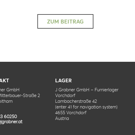
ZUM BEITRAG
AKT
LAGER
bner GmbH
J Grabner GmbH – Furnierlager
Mitterbauer-Straße 2
Vorchdorf
oitham
Lambacherstraße 42
(enter 41 for navigation system)
4655 Vorchdorf
13 60250
Austria
jgrabner.at